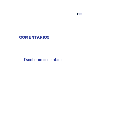
Comentarios
Escribir un comentario...
¿Qué es el Biteki UMS SCULPTOR y
por qué está revolucionando los
centros estéticos?