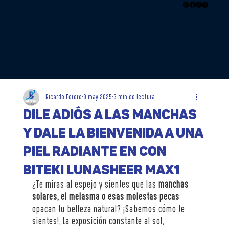
Ricardo Forero
9 may 2025
3 min de lectura
Dile Adiós a las Manchas
y Dale la Bienvenida a una
Piel Radiante en con
Biteki LunaSheer MAX1
¿Te miras al espejo y sientes que las 
manchas 
solares, el melasma o esas molestas pecas
opacan tu belleza natural? ¡Sabemos cómo te 
sientes!, La exposición constante al sol, 