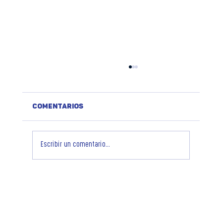
Comentarios
Escribir un comentario...
¿Qué es el Biteki UMS SCULPTOR y
por qué está revolucionando los
centros estéticos?