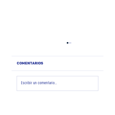
Comentarios
Escribir un comentario...
¿Qué es el Biteki UMS SCULPTOR y
por qué está revolucionando los
centros estéticos?