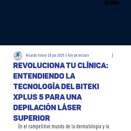
Ricardo Forero
10 jun 2025
3 min de lectura
Revoluciona tu Clínica:
Entendiendo la
Tecnología del Biteki
XPLUS 5 para una
Depilación Láser
Superior
En el competitivo mundo de la dermatología y la 