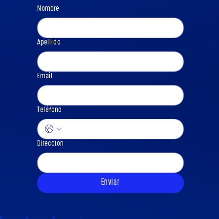
Nombre
Apellido
Email
Teléfono
Dirección
Enviar