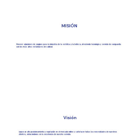
MISIÓN
Proveer soluciones de equipos para la industria de la estética y la belleza, ofreciendo tecnología y servicio de vanguardia
con los más altos estándares de calidad.
Visión
Lograr un alto posicionamiento y reputación en el mercado online y satisfacer todas las necesidades de nuestros
clientes, enfocándonos en la excelencia de nuestro servicio.