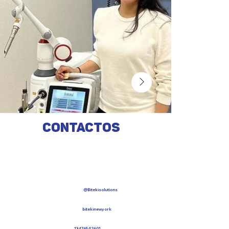
Contactos
@Bitekisolutions
bitekinewyork
13476542601