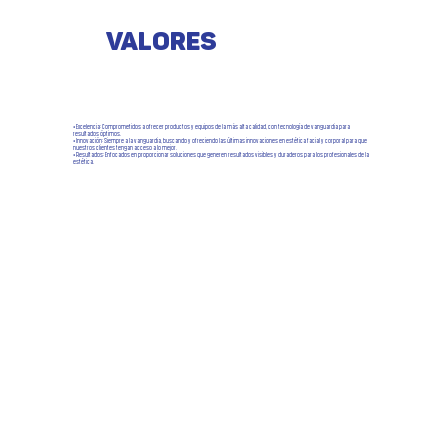
Valores
⦁ Excelencia: Comprometidos a ofrecer productos y equipos de la más alta calidad, con tecnología de vanguardia para
resultados óptimos.
⦁ Innovación: Siempre a la vanguardia, buscando y ofreciendo las últimas innovaciones en estética facial y corporal para que
nuestros clientes tengan acceso a lo mejor.
⦁ Resultados: Enfocados en proporcionar soluciones que generen resultados visibles y duraderos para los profesionales de la
estética.