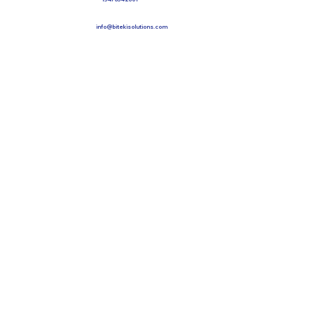
info@bitekisolutions.com