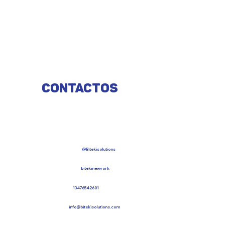
Contactos
@Bitekisolutions
bitekinewyork
13476542601
info@bitekisolutions.com