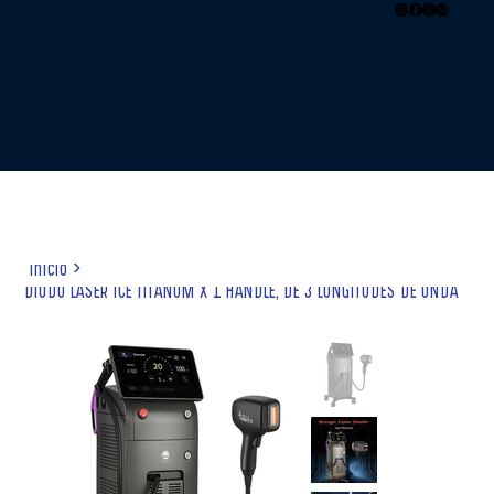
Inicio
>
DIODO LASER ICE TITANUM X 1 HANDLE, DE 3 LONGITUDES DE ONDA