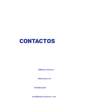
Contactos
@Bitekisolutions
bitekinewyork
13476542601
info@bitekisolutions.com