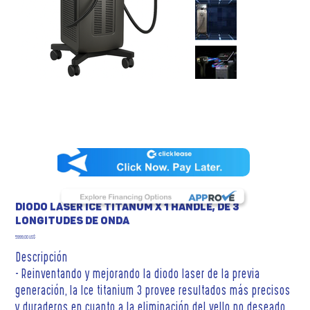
DIODO LASER ICE TITANUM X 1 HANDLE, DE 3
LONGITUDES DE ONDA
Precio
5999,00 US$
Descripción
- Reinventando y mejorando la diodo laser de la previa
generación, la Ice titanium 3 provee resultados más precisos
y duraderos en cuanto a la eliminación del vello no deseado